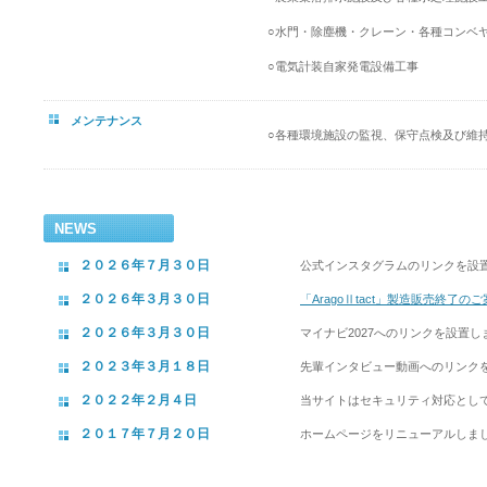
○水門・除塵機・クレーン・各種コンベ
○電気計装自家発電設備工事
メンテナンス
○各種環境施設の監視、保守点検及び維
NEWS
２０２６年７月３０日
公式インスタグラムのリンクを設
２０２６年３月３０日
「AragoⅡtact」製造販売終了の
２０２６年３月３０日
マイナビ2027へのリンクを設置し
２０２３年３月１８日
先輩インタビュー動画へのリンク
２０２２年２月４日
当サイトはセキュリティ対応として常時
２０１７年７月２０日
ホームページをリニューアルしま