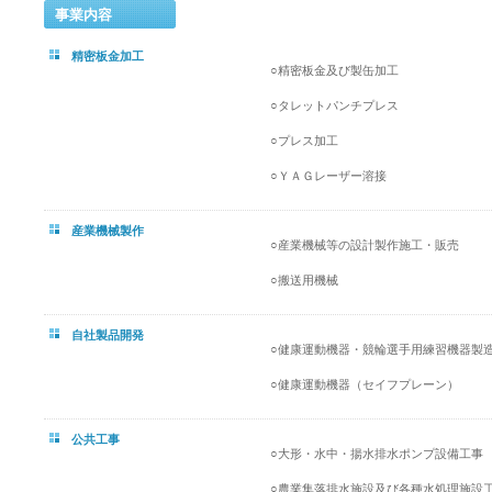
事業内容
精密板金加工
○精密板金及び製缶加工
○タレットパンチプレス
○プレス加工
○ＹＡＧレーザー溶接
産業機械製作
○産業機械等の設計製作施工・販売
○搬送用機械
自社製品開発
○健康運動機器・競輪選手用練習機器製
○健康運動機器（セイフプレーン）
公共工事
○大形・水中・揚水排水ポンプ設備工事
○農業集落排水施設及び各種水処理施設