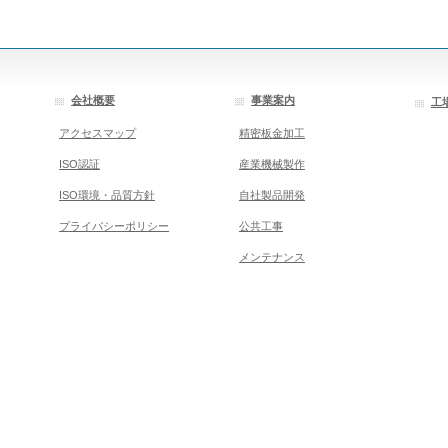
会社概要
事業案内
工
アクセスマップ
精密板金加工
ISO認証
産業機械製作
ISO環境・品質方針
自社製品開発
プライバシーポリシー
公共工事
メンテナンス