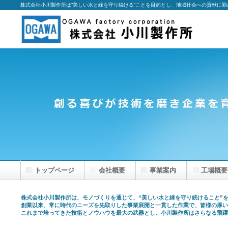
株式会社小川製作所は“美しい水と緑を守り続ける”ことを目的とし、地域社会への貢献に勤
トップページ
会社概要
事業案内
工場概要
株式会社小川製作所は、モノづくりを通じて、“美しい水と緑を守り続けること”
創業以来、常に時代のニーズを先取りした事業展開と一貫した作業で、皆様の厚
これまで培ってきた技術とノウハウを最大の武器とし、小川製作所はさらなる飛